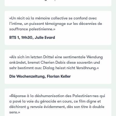
«Un récit où la mémoire collective se confond avec
l’intime, un puissant témoignage sur les décennies de
souffrance palestinienne.»
RTS 1, 19h30, Julie Evard
«Als sich im letzten Drittel eine sentimentale Wendung
ankündet, bremst Cherien Dabis diese souverän und
sehr bestimmt aus: Dialog heisst nicht Versöhnung.»
Die Wochenzeitung, Florian Keller
«Réponse à la déshumanisation des Palestinien·nes qui
a pavé la voie du génocide en cours, ce film digne et
déchirant y renvoie évidemment, dès son titre à double
sens.»