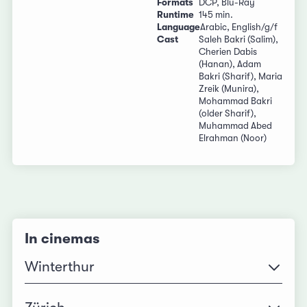
Formats
DCP, Blu-Ray
Runtime
145 min.
Language
Arabic, English/g/f
Cast
Saleh Bakri (Salim),
Cherien Dabis
(Hanan), Adam
Bakri (Sharif), Maria
Zreik (Munira),
Mohammad Bakri
(older Sharif),
Muhammad Abed
Elrahman (Noor)
In cinemas
Winterthur