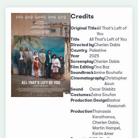
Credits
Original Title
All That's Left of
You
Title
All That's Left of You
Directed by
Cherien Dabis
Country
Palestine
Year
2025
Screenplay
Cherien Dabis
Film Editing
Tina Baz
Soundtrack
Amine Bouhafa
Cinematography
Christopher
Aoun
Sound
Oscar Stiebitz
Costumes
Zeina Soufan
Production Design
Bashar
Hassuneh
Production
Thanassis
Karathanos,
Cherien Dabis,
Martin Hampel,
Karim Amer