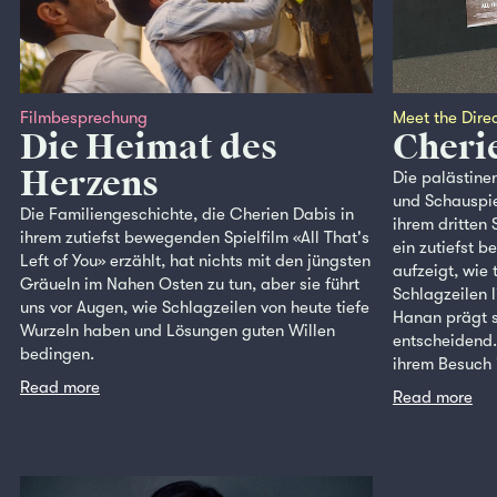
Filmbesprechung
Meet the Dire
Die Heimat des
Cheri
Herzens
Die palästine
und Schauspie
Die Familiengeschichte, die Cherien Dabis in
ihrem dritten 
ihrem zutiefst bewegenden Spielfilm «All That's
ein zutiefst 
Left of You» erzählt, hat nichts mit den jüngsten
aufzeigt, wie 
Gräueln im Nahen Osten zu tun, aber sie führt
Schlagzeilen l
uns vor Augen, wie Schlagzeilen von heute tiefe
Hanan prägt s
Wurzeln haben und Lösungen guten Willen
entscheidend.
bedingen.
ihrem Besuch i
Read more
Read more