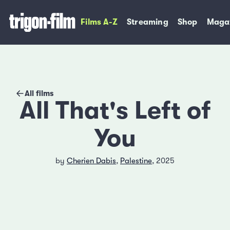
Films A-Z
Streaming
Shop
Maga
All films
All That's Left of
You
by
Cherien Dabis
,
Palestine
, 2025