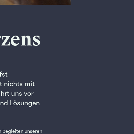
rzens
fst
t nichts mit
hrt uns vor
 und Lösungen
 begleiten unseren