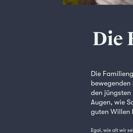
Die 
Die Familieng
bewegenden Sp
den jüngsten 
Augen, wie S
guten Willen
Egal, wie alt wir 