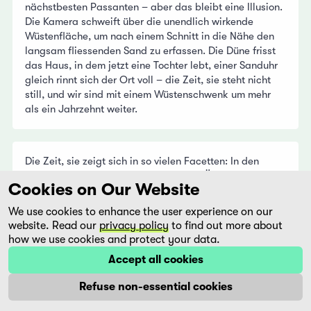
nächstbesten Passanten – aber das bleibt eine Illusion.
Die Kamera schweift über die unendlich wirkende
Wüstenfläche, um nach einem Schnitt in die Nähe den
langsam fliessenden Sand zu erfassen. Die Düne frisst
das Haus, in dem jetzt eine Tochter lebt, einer Sanduhr
gleich rinnt sich der Ort voll – die Zeit, sie steht nicht
still, und wir sind mit einem Wüstenschwenk um mehr
als ein Jahrzehnt weiter.
Die Zeit, sie zeigt sich in so vielen Facetten: In den
Gesichtern zum Beispiel, in denen das Älterwerden
Cookies on Our Website
seine Spuren hinterlässt, im Wiederkehrenden, wenn aus
der Tochter eine Mutter wird und die Mutter bald einmal
We use cookies to enhance the user experience on our
zur Grossmutter macht. Tochter und Mutter werden von
website. Read our
privacy policy
to find out more about
zwei der bekanntesten Schauspielerinnen Brasiliens
how we use cookies and protect your data.
verkörpert, von Fernanda Montenegro und Fernanda
Accept all cookies
Torres, die auch im wirklichen Leben Mutter und Tochter
sind. Eine umso packendere Konstellation, als sie im
Refuse non-essential cookies
Film ja mehrfach die Rollen tauschen und über die
einhundert Jahre Einsamkeit hinweg mal Mutter sind