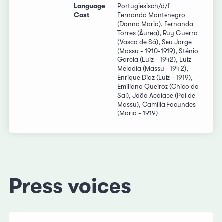
Language
Portugiesisch/d/f
Cast
Fernanda Montenegro
(Donna Maria), Fernanda
Torres (Áurea), Ruy Guerra
(Vasco de Sá), Seu Jorge
(Massu - 1910-1919), Sténio
Garcia (Luiz - 1942), Luiz
Melodia (Massu - 1942),
Enrique Díaz (Luiz - 1919),
Emiliano Queiroz (Chico do
Sal), João Acaiabe (Pai de
Massu), Camilla Facundes
(Maria - 1919)
Press voices