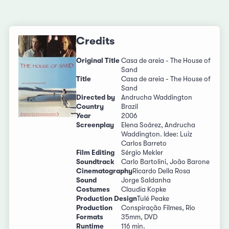
Credits
Original Title
Casa de areia - The House of
Sand
Title
Casa de areia - The House of
Sand
Directed by
Andrucha Waddington
Country
Brazil
Year
2006
Screenplay
Elena Soárez, Andrucha
Waddington. Idee: Luiz
Carlos Barreto
Film Editing
Sérgio Mekler
Soundtrack
Carlo Bartolini, João Barone
Cinematography
Ricardo Della Rosa
Sound
Jorge Saldanha
Costumes
Claudia Kopke
Production Design
Tulé Peake
Production
Conspiração Filmes, Rio
Formats
35mm, DVD
Runtime
116 min.