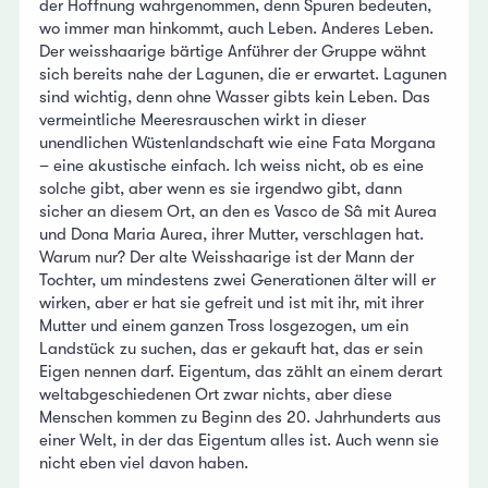
der Hoffnung wahrgenommen, denn Spuren bedeuten,
wo immer man hinkommt, auch Leben. Anderes Leben.
Der weisshaarige bärtige Anführer der Gruppe wähnt
sich bereits nahe der Lagunen, die er erwartet. Lagunen
sind wichtig, denn ohne Wasser gibts kein Leben. Das
vermeintliche Meeresrauschen wirkt in dieser
unendlichen Wüstenlandschaft wie eine Fata Morgana
– eine akustische einfach. Ich weiss nicht, ob es eine
solche gibt, aber wenn es sie irgendwo gibt, dann
sicher an diesem Ort, an den es Vasco de Sâ mit Aurea
und Dona Maria Aurea, ihrer Mutter, verschlagen hat.
Warum nur? Der alte Weisshaarige ist der Mann der
Tochter, um mindestens zwei Generationen älter will er
wirken, aber er hat sie gefreit und ist mit ihr, mit ihrer
Mutter und einem ganzen Tross losgezogen, um ein
Landstück zu suchen, das er gekauft hat, das er sein
Eigen nennen darf. Eigentum, das zählt an einem derart
weltabgeschiedenen Ort zwar nichts, aber diese
Menschen kommen zu Beginn des 20. Jahrhunderts aus
einer Welt, in der das Eigentum alles ist. Auch wenn sie
nicht eben viel davon haben.