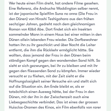
Wer heute einen Film dreht, hat andere Filme gesehen.
Eine Referenz, die Andrucha Waddington selber nennt,
ist der japanische Spielfilm Suna no onna (Die Frau in
den Dünen) von Hiroshi Teshigahara aus den frühen
sechziger Jahren, gedreht nach dem gleichnamigen
Roman von Kôbô Abe. Dort findet sich ein Insekten
sammelnder Mann in einem Haus bei einer mitten in den
Dünen allein lebenden Frau wieder. Die Dorfbewohner
hatten ihn zu ihr geschickt und über Nacht die Leiter
entfernt, die ihm die Rückkehr ermöglicht hätte. Sie
wollten, dass jemand der Frau in den Dünen beim
ständigen Kampf gegen den wandernden Sand hilft. So
sieht er sich gezwungen, bei ihr zu bleiben und mit ihr
gegen den fliessenden Sand zu kämpfen. Immer wieder
versucht er zu fliehen, mit der Zeit sieht er die
Hoffnungslosigkeit seiner Versuche ein und stellt sich
auf die Situation ein. Am Ende bleibt er, als er
tatsächlich einen Ausweg hätte, bei der Frau in den
Dünen, mit der ihn in der Zwischenzeit auch eine
Liebesgeschichte verbindet. Das ist eines der grossen
Huisclos-Dramen des Kinos, ein Film ebenfalls von rarer