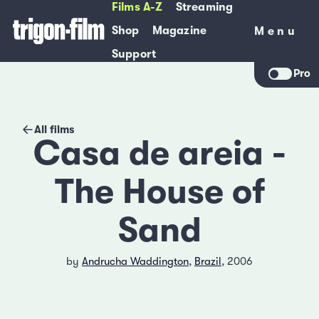
Films A-Z
Streaming
Shop
Magazine
Menu
Menu
Support
Pro
All films
Casa de areia -
The House of
Sand
by
Andrucha Waddington
,
Brazil
, 2006