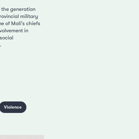
 the generation
ovincial military
e of Mali's chiefs
nvolvement in
social
.
Violence