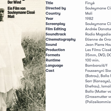
Title
Finyè
Directed by
Souleymane Ci
Country
Mali
Year
1982
Screenplay
Souleymane Ci
Film Editing
Andrée Danatu
Soundtrack
Radio Mogadisc
Cinematography
Etienne de Gr
Sound
Jean Pierre Ho
Production
Les Films Ciss
Formats
35mm, DVD, D
Runtime
100 min.
Language
Bambara/d/f
Cast
Foussenyni Sis
(Batrou), Balla
Sarr (Kansaye),
Ehefrau), Ismai
Ballo (Mutter 
(Grossmutter 
(Polizeikommis