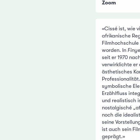
Zoom
«Cissé ist, wie vi
afrikanische Reg
Filmhochschule 
worden. In
Finy
seit er 1970 nac
verwirklichte er
ästhetisches Ko
Professionalität
symbolische Ele
Erzählfluss integ
und realistisch 
nostalgisché „af
noch die ideali
seine Vorstellun
ist auch sein Fi
geprägt.»