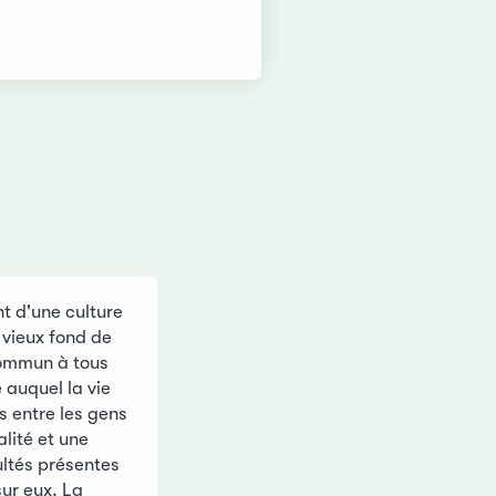
nt d'une culture
 vieux fond de
commun à tous
 auquel la vie
s entre les gens
lité et une
ultés présentes
ur eux. La