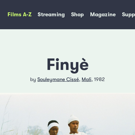
Films A-Z
Streaming
Shop
Magazine
Supp
Finyè
by
Souleymane Cissé
,
Mali
, 1982