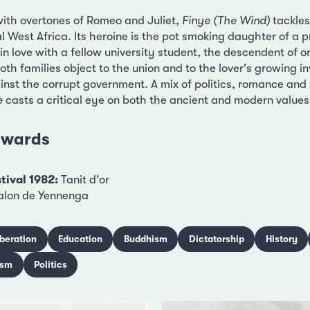
 with overtones of Romeo and Juliet,
Finye (The Wind)
tackles
l West Africa. Its heroine is the pot smoking daughter of a pr
in love with a fellow university student, the descendent of on
Both families object to the union and to the lover's growing i
inst the corrupt government. A mix of politics, romance and 
e
casts a critical eye on both the ancient and modern values
 awards
tival 1982:
Tanit d'or
alon de Yennenga
iberation
Education
Buddhism
Dictatorship
History
ism
Politics