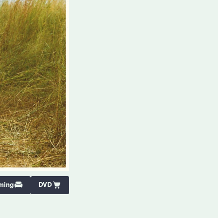
ming
DVD