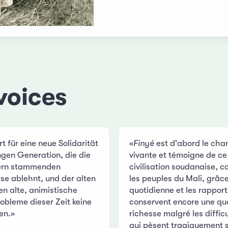
voices
t für eine neue Solidarität
«
Finyé
est d'abord le cha
ngen Generation, die die
vivante et témoigne de ce
ern stammenden
civilisation soudanaise, 
se ablehnt, und der alten
les peuples du Mali, grâce
n alte, animistische
quotidienne et les rapport
robleme dieser Zeit keine
conservent encore une qua
en.»
richesse malgré les diffic
qui pèsent tragiquement s