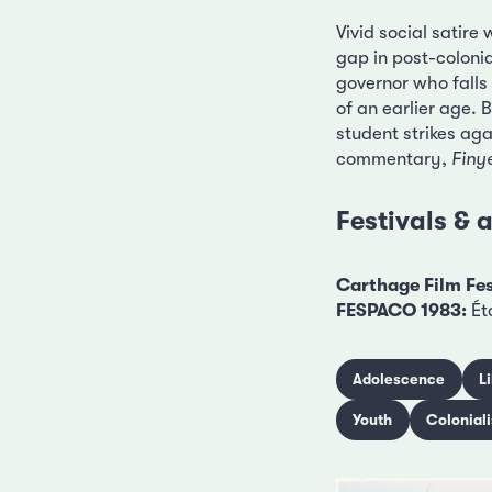
Vivid social satire
gap in post-colonia
governor who falls 
of an earlier age. 
student strikes aga
commentary,
Finy
Festivals &
Carthage Film Fes
FESPACO 1983:
Ét
Adolescence
L
Youth
Colonial