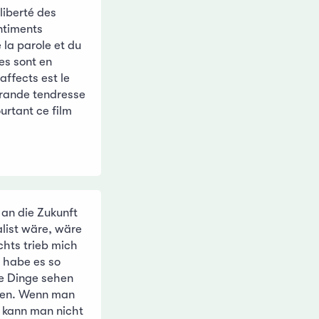
liberté des
entiments
 la parole et du
es sont en
affects est le
 grande tendresse
ourtant ce film
, an die Zukunft
list wäre, wäre
chts trieb mich
 habe es so
ie Dinge sehen
ssen. Wenn man
, kann man nicht