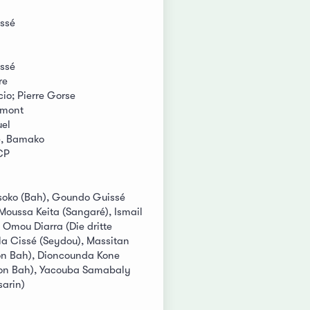
ssé
ssé
re
io; Pierre Gorse
amont
uel
é, Bamako
CP
soko (Bah), Goundo Guissé
 Moussa Keita (Sangaré), Ismail
 Omou Diarra (Die dritte
la Cissé (Seydou), Massitan
von Bah), Dioncounda Kone
von Bah), Yacouba Samabaly
sarin)