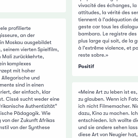
vivacité des échanges, la 
attitudes, la vérité des s
tiennent à l'adéquation de
geste car tous les dialogu
ele profilierte
bambara. Le registre des 
isseure, an der
plus large qui soit, de la
in Moskau ausgebildet
à l'extrême violence, et p
e
, seinem vierten Spielfilm,
reste sobre.»
h Mali zurückkehrte,
 ein komplexes
Positif
nzept mit hoher
. Allegorische und
mente sind in einen
riert, der einfach, klar
«Meine Art zu leben ist es
ist. Cissé sucht weder eine
zu glauben. Wenn ich Fata
rikanische Authentizität“
ich nicht Filmemacher. Ni
stische Pädagogik. Wie
dazu, Kino zu machen. Ich
g von der Zukunft Afrikas
entschieden. Ich wollte d
lmstil von der Synthese
und sie andere sehen la
diese Art von Neugier hat