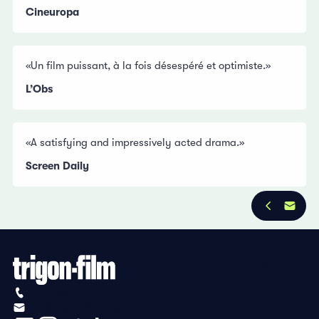
Cineuropa
«Un film puissant, à la fois désespéré et optimiste.»
L’Obs
«A satisfying and impressively acted drama.»
Screen Daily
Privacy Policy
Imprint
+41 (0)56 430 12 30
info@trigon-film.org