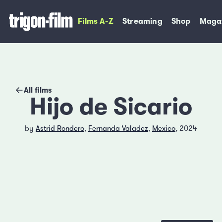
Films A-Z
Streaming
Shop
Maga
All films
Hijo de Sicario
by
Astrid Rondero
,
Fernanda Valadez
,
Mexico
, 2024