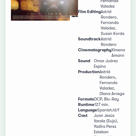
Fernanda
Valadez
Film Editing
Astrid
Rondero,
Fernanda
Valadez,
Susan Korda
Soundtrack
Astrid
Rondero
Cinematography
Ximena
Amann
Sound
Omar Juárez
Espino
Production
Astrid
Rondero,
Fernanda
Valadez,
Diana Arcega
Formats
DCP, Blu-Ray
Runtime
127 min.
Language
Spanish/d/f
Cast
Juan Jesús
Varela (Sujo),
Yadira Perez
Esteban