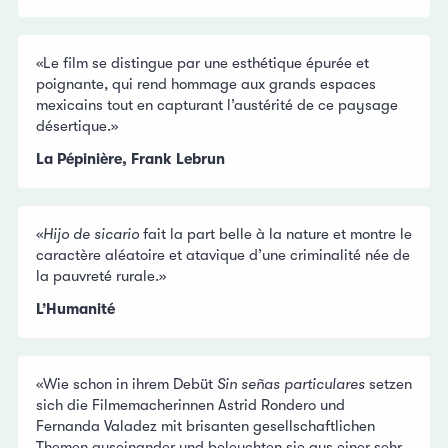
«Le film se distingue par une esthétique épurée et
poignante, qui rend hommage aux grands espaces
mexicains tout en capturant l’austérité de ce paysage
désertique.»
La Pépinière, Frank Lebrun
«
Hijo de sicario
fait la part belle à la nature et montre le
caractère aléatoire et atavique d’une criminalité née de
la pauvreté rurale.»
L’Humanité
«Wie schon in ihrem Debüt
Sin señas particulares
setzen
sich die Filmemacherinnen Astrid Rondero und
Fernanda Valadez mit brisanten gesellschaftlichen
Themen auseinander und beleuchten sie aus einer sehr