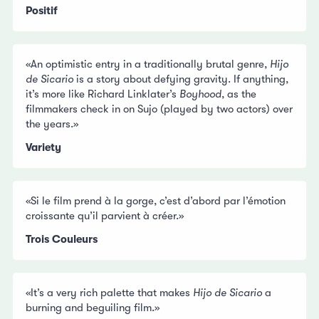
Positif
«An optimistic entry in a traditionally brutal genre,
Hijo
de Sicario
is a story about defying gravity. If anything,
it’s more like Richard Linklater’s
Boyhood
, as the
filmmakers check in on Sujo (played by two actors) over
the years.»
Variety
«Si le film prend à la gorge, c’est d’abord par l’émotion
croissante qu’il parvient à créer.»
Trois Couleurs
«It’s a very rich palette that makes
Hijo de Sicario
a
burning and beguiling film.»