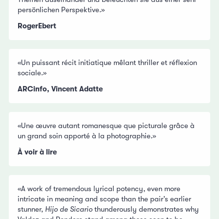
persönlichen Perspektive.»
RogerEbert
«Un puissant récit initiatique mêlant thriller et réflexion
sociale.»
ARCinfo, Vincent Adatte
«Une œuvre autant romanesque que picturale grâce à
un grand soin apporté à la photographie.»
À voir à lire
«A work of tremendous lyrical potency, even more
intricate in meaning and scope than the pair’s earlier
stunner,
Hijo de Sicario
thunderously demonstrates why