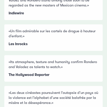
Valdez and Rondero stand among those soon to be
regarded as the new masters of Mexican cinema.»
Indiewire
«Un film admirable sur les cartels de drogue à hauteur
d’enfant.»
Les Inrocks
«Its atmosphere, texture and humanity confirm Rondero
and Valadez as talents to watch.»
The Hollywood Reporter
«Les deux cinéastes poursuivent l’autopsie d’un pays où
la violence est l’alphabet d’une société balafrée par la
misère et la désespérance.»