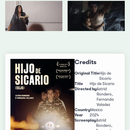
Credits
Original Title
Hijo de
Sicario
Title
Hijo de Sicario
Directed by
Astrid
Rondero,
Fernanda
Valadez
Country
Mexico
Year
2024
Screenplay
Astrid
Rondero,