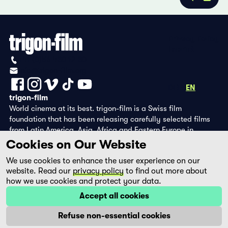
Privacy Policy
Imprint
+41 (0)56 430 12 30
info@trigon-film.org
DE
FR
EN
trigon-film
World cinema at its best. trigon-film is a Swiss film
foundation that has been releasing carefully selected films
from Latin America, Asia, Africa and Eastern Europe in
cinemas since 1988 and operates its own DVD edition and the
Cookies on Our Website
streaming platform filmingo.
We use cookies to enhance the user experience on our
website. Read our
privacy policy
to find out more about
how we use cookies and protect your data.
Accept all cookies
Refuse non-essential cookies