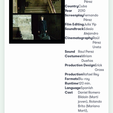
Pérez
Country
Cuba
Year
2010
Screenplay
Fernando
Pérez
Film Editing
Julia Yip
Soundtrack
Edesio
Alejandro
Cinematography
Raúl
Pérez
Ureta
Sound
Raul Perez
Costumes
Miriam
Dueñas
Production Design
Erick
Grass
Production
Rafael Rey
Formats
Blu-ray
Runtime
120 min.
Language
Spanish
Cast
Daniel Romero
Bildaín (Martí
joven), Rolando
Brito (Mariano
Martí),