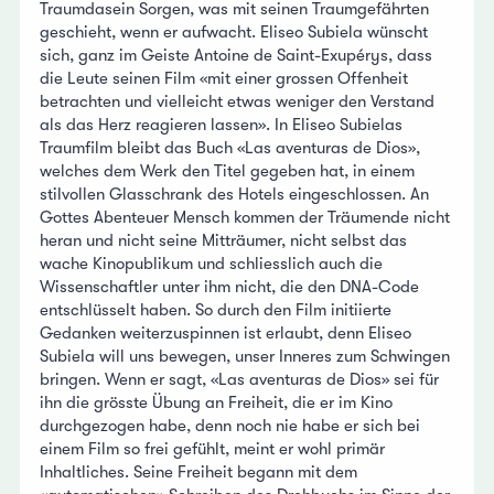
Traumdasein Sorgen, was mit seinen Traumgefährten
geschieht, wenn er aufwacht. Eliseo Subiela wünscht
sich, ganz im Geiste Antoine de Saint-Exupérys, dass
die Leute seinen Film «mit einer grossen Offenheit
betrachten und vielleicht etwas weniger den Verstand
als das Herz reagieren lassen». In Eliseo Subielas
Traumfilm bleibt das Buch «Las aventuras de Dios»,
welches dem Werk den Titel gegeben hat, in einem
stilvollen Glasschrank des Hotels eingeschlossen. An
Gottes Abenteuer Mensch kommen der Träumende nicht
heran und nicht seine Mitträumer, nicht selbst das
wache Kinopublikum und schliesslich auch die
Wissenschaftler unter ihm nicht, die den DNA-Code
entschlüsselt haben. So durch den Film initiierte
Gedanken weiterzuspinnen ist erlaubt, denn Eliseo
Subiela will uns bewegen, unser Inneres zum Schwingen
bringen. Wenn er sagt, «Las aventuras de Dios» sei für
ihn die grösste Übung an Freiheit, die er im Kino
durchgezogen habe, denn noch nie habe er sich bei
einem Film so frei gefühlt, meint er wohl primär
Inhaltliches. Seine Freiheit begann mit dem