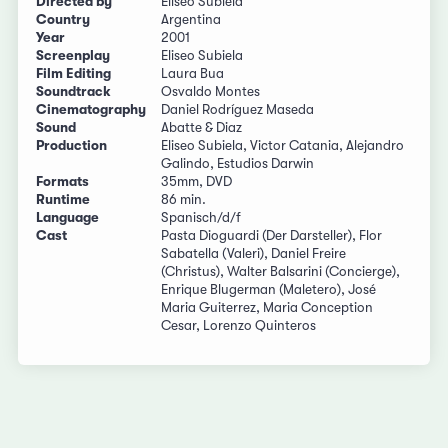
Directed by
Eliseo Subiela
Country
Argentina
Year
2001
Screenplay
Eliseo Subiela
Film Editing
Laura Bua
Soundtrack
Osvaldo Montes
Cinematography
Daniel Rodríguez Maseda
Sound
Abatte & Diaz
Production
Eliseo Subiela, Victor Catania, Alejandro
Galindo, Estudios Darwin
Formats
35mm, DVD
Runtime
86 min.
Language
Spanisch/d/f
Cast
Pasta Dioguardi (Der Darsteller), Flor
Sabatella (Valeri), Daniel Freire
(Christus), Walter Balsarini (Concierge),
Enrique Blugerman (Maletero), José
Maria Guiterrez, Maria Conception
Cesar, Lorenzo Quinteros