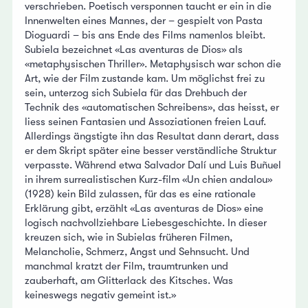
verschrieben. Poetisch versponnen taucht er ein in die
Innenwelten eines Mannes, der – gespielt von Pasta
Dioguardi – bis ans Ende des Films namenlos bleibt.
Subiela bezeichnet «Las aventuras de Dios» als
«metaphysischen Thriller». Metaphysisch war schon die
Art, wie der Film zustande kam. Um möglichst frei zu
sein, unterzog sich Subiela für das Drehbuch der
Technik des «automatischen Schreibens», das heisst, er
liess seinen Fantasien und Assoziationen freien Lauf.
Allerdings ängstigte ihn das Resultat dann derart, dass
er dem Skript später eine besser verständliche Struktur
verpasste. Während etwa Salvador Dalí und Luis Buñuel
in ihrem surrealistischen Kurz-film «Un chien andalou»
(1928) kein Bild zulassen, für das es eine rationale
Erklärung gibt, erzählt «Las aventuras de Dios» eine
logisch nachvollziehbare Liebesgeschichte. In dieser
kreuzen sich, wie in Subielas früheren Filmen,
Melancholie, Schmerz, Angst und Sehnsucht. Und
manchmal kratzt der Film, traumtrunken und
zauberhaft, am Glitterlack des Kitsches. Was
keineswegs negativ gemeint ist.»