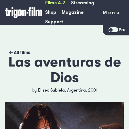
Films A-Z
Streaming
Shop
Magazine
Menu
Menu
Support
Pro
All films
Las aventuras de
Dios
by
Eliseo Subiela
,
Argentina
, 2001