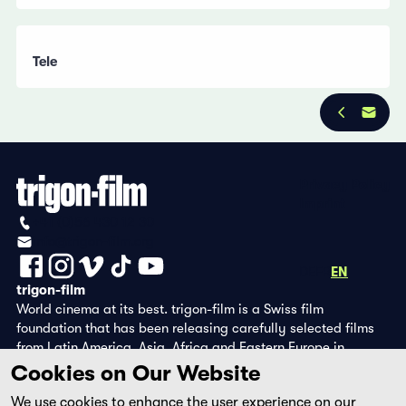
Tele
Privacy Policy
Imprint
+41 (0)56 430 12 30
info@trigon-film.org
DE
FR
EN
trigon-film
World cinema at its best. trigon-film is a Swiss film
foundation that has been releasing carefully selected films
from Latin America, Asia, Africa and Eastern Europe in
cinemas since 1988 and operates its own DVD edition and the
Cookies on Our Website
streaming platform filmingo.
We use cookies to enhance the user experience on our