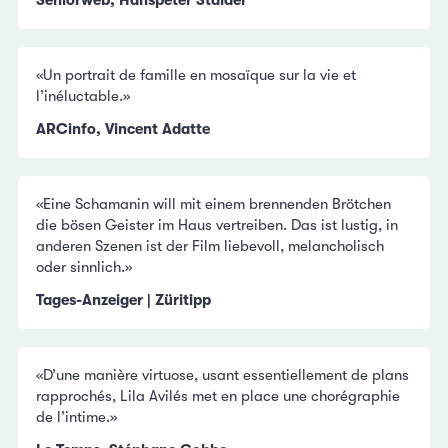
Seniorweb, Hanspeter Stalder
«Un portrait de famille en mosaïque sur la vie et
l’inéluctable.»
ARCinfo, Vincent Adatte
«Eine Schamanin will mit einem brennenden Brötchen
die bösen Geister im Haus vertreiben. Das ist lustig, in
anderen Szenen ist der Film liebevoll, melancholisch
oder sinnlich.»
Tages-Anzeiger | Züritipp
«D’une manière virtuose, usant essentiellement de plans
rapprochés, Lila Avilés met en place une chorégraphie
de l’intime.»