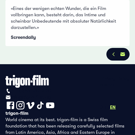
«Eines der wenigen echten Wunder, die ein Film
vollbringen kann, besteht darin, das Intime und
scheinbar Unbedeutende mit absoluter Natürlichkeit
darzustellen.»
Screendaily
Privacy Policy
Imprint
+41 (0)56 430 12 30
info@trigon-film.org
DE
FR
EN
trigon-film
World cinema at its best. trigon-film is a Swiss film
foundation that has been releasing carefully selected films
from Latin America, Asia, Africa and Eastern Europe in