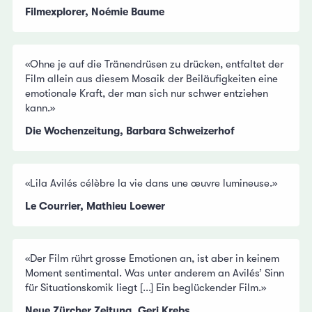
Filmexplorer, Noémie Baume
«Ohne je auf die Tränendrüsen zu drücken, entfaltet der
Film allein aus diesem Mosaik der Beiläufigkeiten eine
emotionale Kraft, der man sich nur schwer entziehen
kann.»
Die Wochenzeitung, Barbara Schweizerhof
«Lila Avilés célèbre la vie dans une œuvre lumineuse.»
Le Courrier, Mathieu Loewer
«Der Film rührt grosse Emotionen an, ist aber in keinem
Moment sentimental. Was unter anderem an Avilés’ Sinn
für Situationskomik liegt [...] Ein beglückender Film.»
Neue Zürcher Zeitung, Geri Krebs