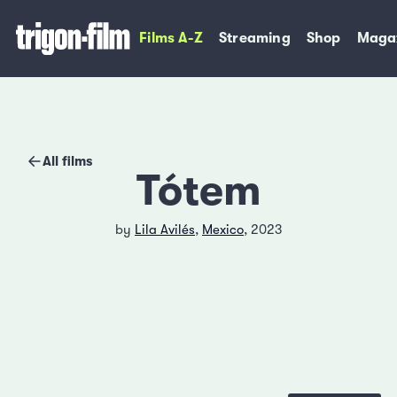
Films A-Z
Streaming
Shop
Maga
All films
Tótem
by
Lila Avilés
,
Mexico
, 2023