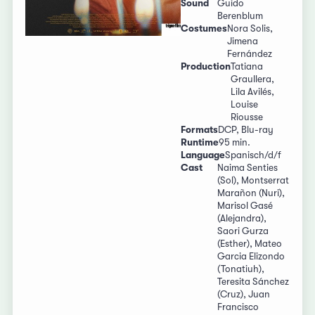
Sound
Guido
Berenblum
Costumes
Nora Solis,
Jimena
Fernández
Production
Tatiana
Graullera,
Lila Avilés,
Louise
Riousse
Formats
DCP, Blu-ray
Runtime
95 min.
Language
Spanisch/d/f
Cast
Naima Senties
(Sol), Montserrat
Marañon (Nuri),
Marisol Gasé
(Alejandra),
Saori Gurza
(Esther), Mateo
Garcia Elizondo
(Tonatiuh),
Teresita Sánchez
(Cruz), Juan
Francisco