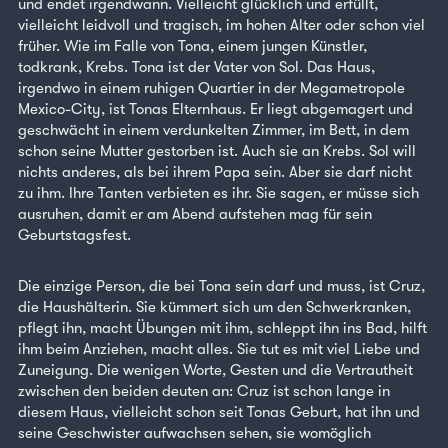
und endet irgendwann. Vielleicht glücklich und erfüllt,
vielleicht leidvoll und tragisch, im hohen Alter oder schon viel
früher. Wie im Falle von Tona, einem jungen Künstler,
todkrank, Krebs. Tona ist der Vater von Sol. Das Haus,
irgendwo in einem ruhigen Quartier in der Megametropole
Mexico-City, ist Tonas Elternhaus. Er liegt abgemagert und
geschwächt in einem verdunkelten Zimmer, im Bett, in dem
schon seine Mutter gestorben ist. Auch sie an Krebs. Sol will
nichts anderes, als bei ihrem Papa sein. Aber sie darf nicht
zu ihm. Ihre Tanten verbieten es ihr. Sie sagen, er müsse sich
ausruhen, damit er am Abend aufstehen mag für sein
Geburtstagsfest.
Die einzige Person, die bei Tona sein darf und muss, ist Cruz,
die Haushälterin. Sie kümmert sich um den Schwerkranken,
pflegt ihn, macht Übungen mit ihm, schleppt ihn ins Bad, hilft
ihm beim Anziehen, macht alles. Sie tut es mit viel Liebe und
Zuneigung. Die wenigen Worte, Gesten und die Vertrautheit
zwischen den beiden deuten an: Cruz ist schon lange in
diesem Haus, vielleicht schon seit Tonas Geburt, hat ihn und
seine Geschwister aufwachsen sehen, sie womöglich