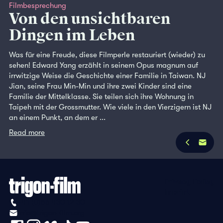
Filmbesprechung
Von den unsichtbaren
Dingen im Leben
Was für eine Freude, diese Filmperle restauriert (wieder) zu
sehen! Edward Yang erzählt in seinem Opus magnum auf
irrwitzige Weise die Geschichte einer Familie in Taiwan. NJ
Jian, seine Frau Min-Min und ihre zwei Kinder sind eine
Familie der Mittelklasse. Sie teilen sich ihre Wohnung in
Taipeh mit der Grossmutter. Wie viele in den Vierzigern ist NJ
an einem Punkt, an dem er ...
Read more
Privacy Policy
Imprint
+41 (0)56 430 12 30
info@trigon-film.org