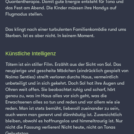
Quantentherapie. Damit gute Energie entsteht für Tona und
das Fest am Abend. Die Kinder müssen ihre Handys auf
Flugmodus stellen.
Das klingt nach einer turbulenten Familienkomödie rund ums
Sterben. Ist es aber nicht. In keinem Moment.
Künstliche Intelligenz
Tótem
ist ein stiller Film. Erzählt aus der Sicht von Sol. Das
neugierige und gescheite Mädchen (eindrücklich gespielt von
Naíma Sentíes) streift verloren durchs Haus, vermeintlich
unbeteiligt und in sich gekehrt. Doch Sol hat ihre Augen und
Ohren weit offen. Sie beobachtet ruhig und scharf, hört
genau zu, was im Haus alles vor sich geht, was die
Erwachsenen alles so tun und reden und vor allem wie sie
reden. Man ist stets bemüht, liebevoll zueinander zu sein,
auch wenn man genervt und dünnhäutig ist. Zuversichtlich
bleiben, obwohl es hoffnungslos und himmeltraurig ist. Nur
nicht die Fassung verlieren! Nicht heute, nicht an Tonas
Geburtstag.