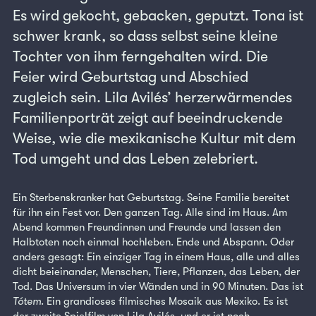
Es wird gekocht, gebacken, geputzt. Tona ist
schwer krank, so dass selbst seine kleine
Tochter von ihm ferngehalten wird. Die
Feier wird Geburtstag und Abschied
zugleich sein. Lila Avilés’ herzerwärmendes
Familienporträt zeigt auf beeindruckende
Weise, wie die mexikanische Kultur mit dem
Tod umgeht und das Leben zelebriert.
Ein Sterbenskranker hat Geburtstag. Seine Familie bereitet
für ihn ein Fest vor. Den ganzen Tag. Alle sind im Haus. Am
Abend kommen Freundinnen und Freunde und lassen den
Halbtoten noch einmal hochleben. Ende und Abspann. Oder
anders gesagt: Ein einziger Tag in einem Haus, alle und alles
dicht beieinander, Menschen, Tiere, Pflanzen, das Leben, der
Tod. Das Universum in vier Wänden und in 90 Minuten. Das ist
Tótem
. Ein grandioses filmisches Mosaik aus Mexiko. Es ist
der zweite Spielfilm von Lila Avilés, und er ist noch