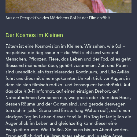
Aus der Perspektive des Mädchens Sol ist der Film erzählt
Der Kosmos im Kleinen
Tótem
ist eine Kosmovision im Kleinen. Wir sehen, wie Sol –
respektive die Regisseurin – die Welt sieht und versteht.
Menschen, Pflanzen, Tiere, das Leben und der Tod, alles geht
fliessend ineinander über, gehört zusammen. Zeit und Raum
sind unendlich, ein faszinierendes Kontinuum, und Lila Avilés
führt uns dies mit einem gekonnten Umkehrtrick vor Augen, in
dem sie sich filmisch radikal und konsequent beschränkt. Auf
das alte 4:3-Filmformat, auf einen einzigen Drehort, auf
Nahaufnahmen (wir sehen nie, wie gross oder klein das Haus,
dessen Räume und der Garten sind, und gerade deswegen
tun sich in jeder Szene und Einstellung Welten auf), auf einen
einzigen Tag im Leben dieser Familie. Ein Tag ist lediglich ein
Augenblick im Leben und gleichzeitig kann dieser eine
Ewigkeit dauern. Wie für Sol. Sie muss bis am Abend warten.
Dann endlich darf sie ihren Vater sehen und in seine Arme