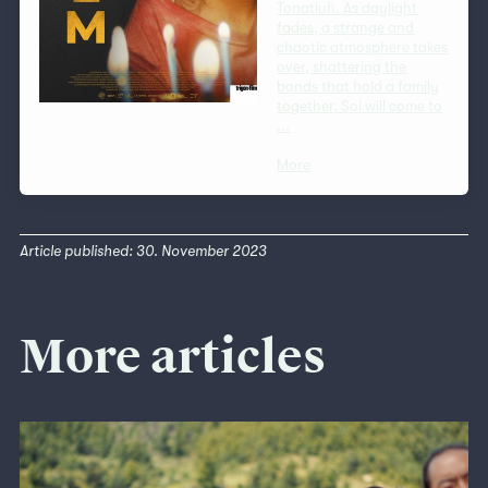
Tonatiuh. As daylight
fades, a strange and
chaotic atmosphere takes
over, shattering the
bonds that hold a family
together. Sol will come to
...
More
Article published: 30. November 2023
More articles