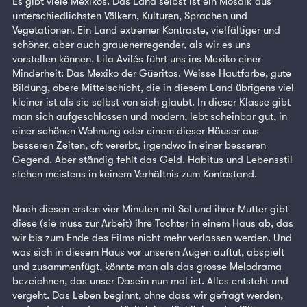
Es gibt viele Mexikos. Das Land selbst ist ein Mosaik aus
unterschiedlichsten Völkern, Kulturen, Sprachen und
Vegetationen. Ein Land extremer Kontraste, vielfältiger und
schöner, aber auch grauenerregender, als wir es uns
vorstellen können. Lila Avilés führt uns ins Mexiko einer
Minderheit: Das Mexiko der Güeritos. Weisse Hautfarbe, gute
Bildung, obere Mittelschicht, die in diesem Land übrigens viel
kleiner ist als sie selbst von sich glaubt. In dieser Klasse gibt
man sich aufgeschlossen und modern, lebt scheinbar gut, in
einer schönen Wohnung oder einem dieser Häuser aus
besseren Zeiten, oft vererbt, irgendwo in einer besseren
Gegend. Aber ständig fehlt das Geld. Habitus und Lebensstil
stehen meistens in keinem Verhältnis zum Kontostand.
Nach diesen ersten vier Minuten mit Sol und ihrer Mutter gibt
diese (sie muss zur Arbeit) ihre Tochter in einem Haus ab, das
wir bis zum Ende des Films nicht mehr verlassen werden. Und
was sich in diesem Haus vor unseren Augen auftut, abspielt
und zusammenfügt, könnte man als das grosse Melodrama
bezeichnen, das unser Dasein nun mal ist. Alles entsteht und
vergeht. Das Leben beginnt, ohne dass wir gefragt werden,