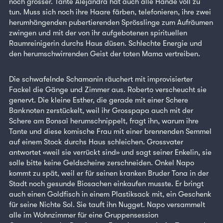
noch grösser. Tante Alejandra hat auch alle Hände voll zu
tun. Muss sich noch ihre Haare färben, telefonieren, ihre zwei
herumhängenden pubertierenden Sprösslinge zum Aufräumen
zwingen und mit der von ihr aufgebotenen spirituellen
Raumreinigerin durchs Haus düsen. Schlechte Energie und
den herumschwirrenden Geist der toten Mama vertreiben.
Die schwafelnde Schamanin räuchert mit improvisierter
Fackel die Gänge und Zimmer aus. Roberto verscheucht sie
genervt. Die kleine Esther, die gerade mit einer Schere
Banknoten zerstückelt, weil ihr Grosspapa auch mit der
Schere am Bonsaï herumschnippelt, fragt ihn, warum ihre
Tante und diese komische Frau mit einer brennenden Semmel
auf einem Stock durchs Haus schleichen. Grossvater
antwortet «weil sie verrückt sind» und sagt seiner Enkelin, sie
solle bitte keine Geldscheine zerschneiden. Onkel Napo
kommt zu spät, weil er für seinen kranken Bruder Tona in der
Stadt noch gesunde Biosachen einkaufen musste. Er bringt
auch einen Goldfisch in einem Plastiksack mit, ein Geschenk
für seine Nichte Sol. Sie tauft ihn Nugget. Napo versammelt
alle im Wohnzimmer für eine Gruppensession