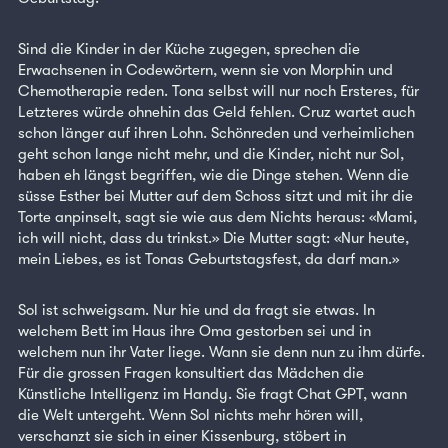
Sind die Kinder in der Küche zugegen, sprechen die
Erwachsenen in Codewörtern, wenn sie von Morphin und
Chemotherapie reden. Tona selbst will nur noch Ersteres, für
Letzteres würde ohnehin das Geld fehlen. Cruz wartet auch
schon länger auf ihren Lohn. Schönreden und verheimlichen
geht schon lange nicht mehr, und die Kinder, nicht nur Sol,
haben eh längst begriffen, wie die Dinge stehen. Wenn die
süsse Esther bei Mutter auf dem Schoss sitzt und mit ihr die
Torte anpinselt, sagt sie wie aus dem Nichts heraus: «Mami,
ich will nicht, dass du trinkst.» Die Mutter sagt: «Nur heute,
mein Liebes, es ist Tonas Geburtstagsfest, da darf man.»
Sol ist schweigsam. Nur hie und da fragt sie etwas. In
welchem Bett im Haus ihre Oma gestorben sei und in
welchem nun ihr Vater liege. Wann sie denn nun zu ihm dürfe.
Für die grossen Fragen konsultiert das Mädchen die
Künstliche Intelligenz im Handy. Sie fragt Chat GPT, wann
die Welt untergeht. Wenn Sol nichts mehr hören will,
verschanzt sie sich in einer Kissenburg, stöbert in