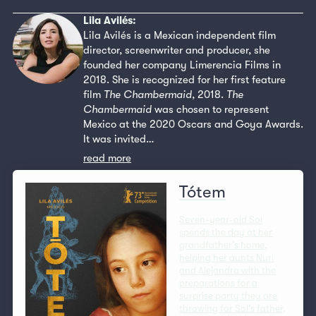
Lila Avilés:
Lila Avilés is a Mexican independent film
director, screenwriter and producer, she
founded her company Limerencia Films in
2018. She is recognized for her first feature
film
The Chambermaid
, 2018.
The
Chambermaid
was chosen to represent
Mexico at the 2020 Oscars and Goya Awards.
It was invited…
read more
Tótem
Seven-year-old Sol
spends the day at her
grandfather’s home,
helping her aunts Nuri
and Alejandra with the
preparations for a
surprise party they are
throwing for Sol’s father,