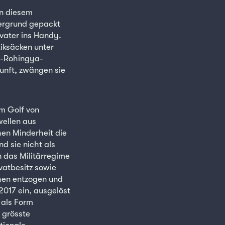
in diesem
tergrund gepackt
vater ins Handy.
tiksäcken unter
g-Rohingya-
kunft, zwängen sie
am Golf von
wellen aus
en Minderheit die
d sie nicht als
n das Militärregime
vatbesitz sowie
hen entzogen und
2017 ein, ausgelöst
 als Form
 grösste