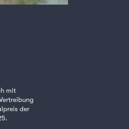
ch mit
Vertreibung
lpreis der
25.