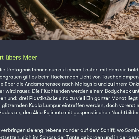
rt übers Meer
die Protagonist:innen nun auf einem Laster, mit dem sie bald
engrauen gilt es beim flackernden Licht von Taschenlampen 
ie über die Andamanensee nach Malaysia und zu ihrem Onkel
fer wird rauer. Die Flüchtenden werden einem Bodycheck u
 und: drei Plastiksäcke sind zu viel! Ein ganzer Monat liegt v
 glitzernden Kuala Lumpur eintreffen werden, doch vorerst m
 Hades an, den Akio Fujimoto mit gespenstischen Nachtbilder
erbringen sie eng nebeneinander auf dem Schiff, wo Somira
fortsetzen, sich im Schoss der Tante geborgen und in der ge