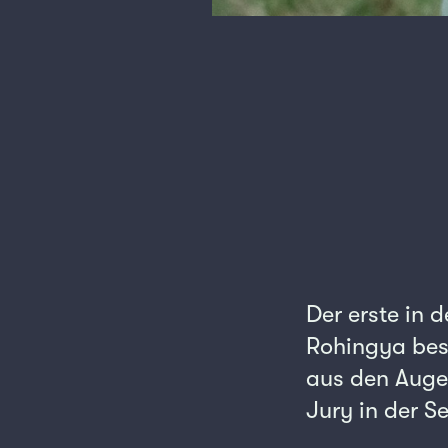
Der erste in 
Rohingya bese
aus den Augen
Jury in der S