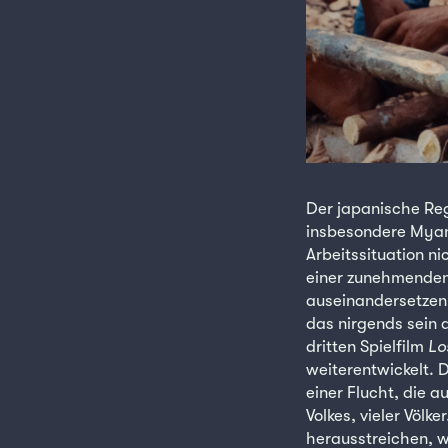
Der japanische Reg
insbesondere Myan
Arbeitssituation n
einer zunehmenden
auseinandersetzen 
das nirgends sein
dritten Spielfilm
Lo
weiterentwickelt. D
einer Flucht, die a
Volkes, vieler Völke
herausstreichen, w