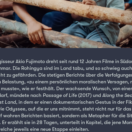
isseur Akio Fujimoto dreht seit rund 12 Jahren Filme in Südo
mar. Die Rohingya sind im Land tabu, und so schwieg auch 
icht zu gefährden. Die stetigen Berichte über die Verfolgung
 Belastung, «zu einem persönlichen moralischen Versagen, 
musste», wie er festhält. Der wachsende Wunsch, von einem
 darf, mündete nach
Passage of Life
(2017) und
Along the Se
st Land
, in dem er einen dokumentarischen Gestus in der Fik
ie Odyssee, auf die er uns mitnimmt, steht nicht nur für das
uf wahren Berichten basiert, sondern als Metapher für die Si
r. Er erzählt sie in 28 Tagen, unterteilt in Kapitel, die jene M
elche jeweils eine neue Etappe einleiten.