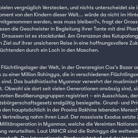
pielen vergnüglich Verstecken, und nichts unterscheidet sie 
ent von den Kindern dieser Welt... würde da nicht im Hin
 mitgenommen werden, was muss bleiben?», fragt der Gross
ssen die Geschwister in Begleitung ihrer Tante mit drei Plas
. Draussen ist es stockdunkel. Am Grenzzaun des Kutupalon
Ziel auf ihrer unsicheren Reise in eine hoffnungsvollere Zu
lüchtenden durch ein Loch in den Maschen.
n Flüchtlingslager der Welt, in der Grenzregion Cox’s Bazar 
 zu einer Million Rohingya, die in verschiedenen Flüchtlings
sind. Das buddhistische Myanmar verwehrt der muslimisch
 Obwohl sie dort seit vielen Generationen ansässig sind, sin
annten Bevölkerungsgruppen registriert – ein Ausschluss, de
sbürgerschaftsgesetz endgültig besiegelte. Grund- und Pri
den hauptsächlich in der Provinz Rakhine lebenden Mensc
 Vertreibung nahm ihren Lauf. Der massivste Exodus setzte 
 Militäroperation in Myanmar, welche die Vereinten Nationen
ng verurteilten. Laut UNHCR sind die Rohingya die weltweit