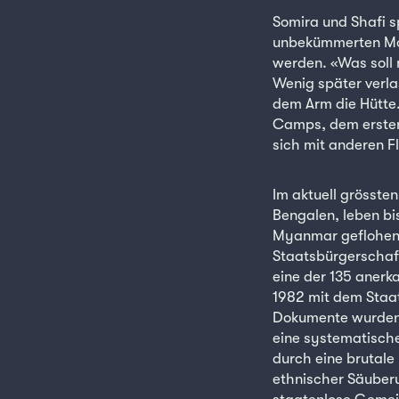
Somira und Shafi s
unbekümmerten Mom
werden. «Was soll
Wenig später verla
dem Arm die Hütte
Camps, dem ersten 
sich mit anderen F
Im aktuell grösste
Bengalen, leben bis
Myanmar geflohen 
Staatsbürgerschaft.
eine der 135 anerk
1982 mit dem Staat
Dokumente wurden 
eine systematische
durch eine brutale
ethnischer Säuberu