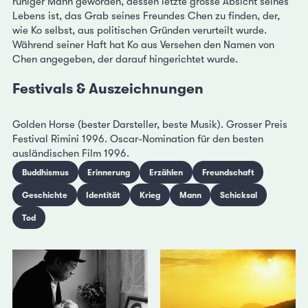
ruhiger Mann geworden, dessen letzte grosse Absicht seines
Lebens ist, das Grab seines Freundes Chen zu finden, der,
wie Ko selbst, aus politischen Gründen verurteilt wurde.
Während seiner Haft hat Ko aus Versehen den Namen von
Chen angegeben, der darauf hingerichtet wurde.
Festivals & Auszeichnungen
Golden Horse (bester Darsteller, beste Musik). Grosser Preis
Festival Rimini 1996. Oscar-Nomination für den besten
ausländischen Film 1996.
Buddhismus
Erinnerung
Erzählen
Freundschaft
Geschichte
Identität
Krieg
Mann
Schicksal
Tod