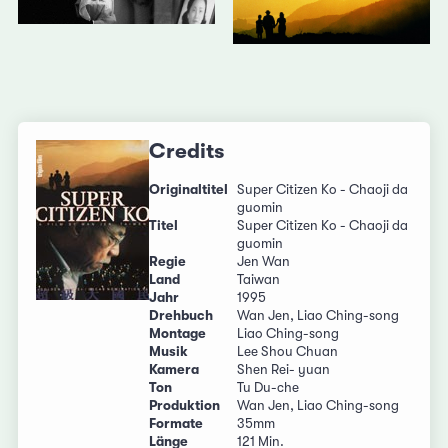
Credits
Originaltitel
Super Citizen Ko - Chaoji da
guomin
Titel
Super Citizen Ko - Chaoji da
guomin
Regie
Jen Wan
Land
Taiwan
Jahr
1995
Drehbuch
Wan Jen, Liao Ching-song
Montage
Liao Ching-song
Musik
Lee Shou Chuan
Kamera
Shen Rei- yuan
Ton
Tu Du-che
Produktion
Wan Jen, Liao Ching-song
Formate
35mm
Länge
121 Min.