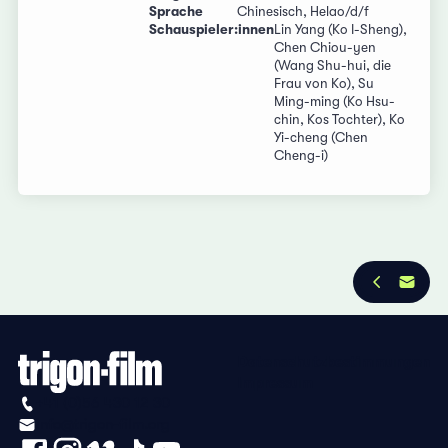
Sprache
Chinesisch, Helao/d/f
Schauspieler:innen
Lin Yang (Ko I-Sheng),
Chen Chiou-yen
(Wang Shu-hui, die
Frau von Ko), Su
Ming-ming (Ko Hsu-
chin, Kos Tochter), Ko
Yi-cheng (Chen
Cheng-i)
Datenschutzbestimmungen
Impressum
+41 (0)56 430 12 30
info@trigon-film.org