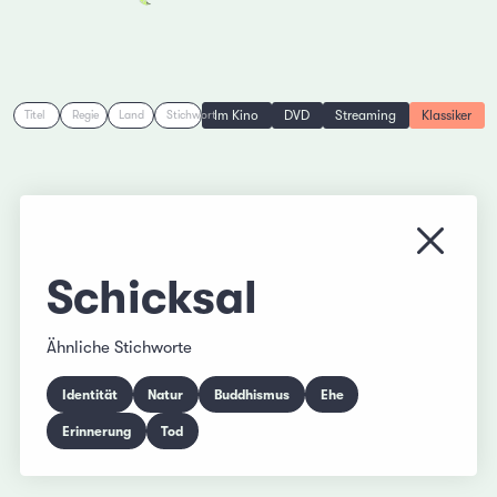
Im Kino
DVD
Streaming
Klassiker
Titel
Regie
Land
Stichwort
Menü s
Schicksal
Ähnliche Stichworte
Identität
Natur
Buddhismus
Ehe
Erinnerung
Tod