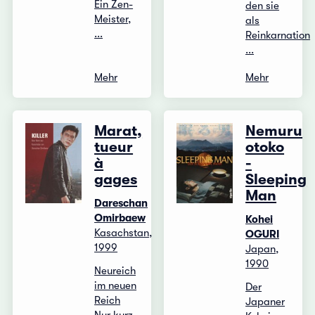
Ein Zen-
den sie
Meister,
als
...
Reinkarnation
...
Mehr
Mehr
Marat,
Nemuru
tueur
otoko
à
-
gages
Sleeping
Man
Dareschan
Omirbaew
Kohei
Kasachstan,
OGURI
1999
Japan,
1990
Neureich
im neuen
Der
Reich
Japaner