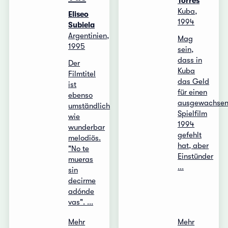
Torres
Kuba,
Eliseo
1994
Subiela
Argentinien,
Mag
1995
sein,
dass in
Der
Kuba
Filmtitel
das Geld
ist
für einen
ebenso
ausgewachse
umständlich
Spielfilm
wie
1994
wunderbar
gefehlt
melodiös.
hat, aber
"No te
Einstünder
mueras
...
sin
decirme
adónde
vas". ...
Mehr
Mehr