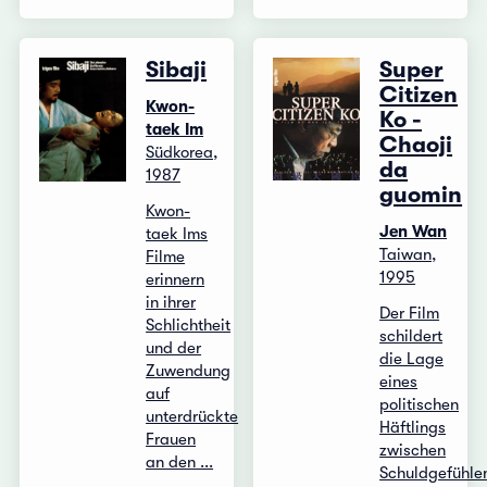
Sibaji
Super
Citizen
Kwon-
Ko -
taek Im
Chaoji
Südkorea,
da
1987
guomin
Kwon-
Jen Wan
taek Ims
Taiwan,
Filme
1995
erinnern
in ihrer
Der Film
Schlichtheit
schildert
und der
die Lage
Zuwendung
eines
auf
politischen
unterdrückte
Häftlings
Frauen
zwischen
an den ...
Schuldgefühle