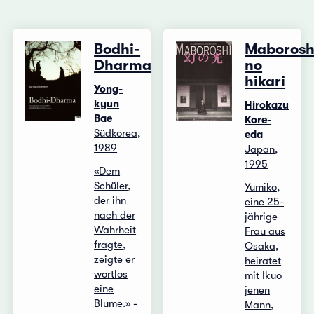
Bodhi-
Maborosh
Dharma
no
hikari
Yong-
kyun
Hirokazu
Bae
Kore-
Südkorea,
eda
1989
Japan,
1995
«Dem
Schüler,
Yumiko,
der ihn
eine 25-
nach der
jährige
Wahrheit
Frau aus
fragte,
Osaka,
zeigte er
heiratet
wortlos
mit Ikuo
eine
jenen
Blume.» -
Mann,