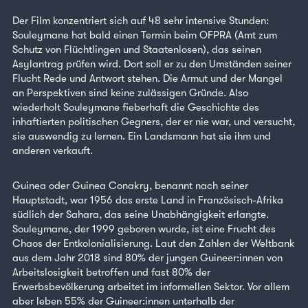
Der Film konzentriert sich auf 48 sehr intensive Stunden:
Souleymane hat bald einen Termin beim OFPRA (Amt zum
Schutz von Flüchtlingen und Staatenlosen), das seinen
Asylantrag prüfen wird. Dort soll er zu den Umständen seiner
Flucht Rede und Antwort stehen. Die Armut und der Mangel
an Perspektiven sind keine zulässigen Gründe. Also
wiederholt Souleymane fieberhaft die Geschichte des
inhaftierten politischen Gegners, der er nie war, und versucht,
sie auswendig zu lernen. Ein Landsmann hat sie ihm und
anderen verkauft.
Guinea oder Guinea Conakry, benannt nach seiner
Hauptstadt, war 1956 das erste Land in Französisch-Afrika
südlich der Sahara, das seine Unabhängigkeit erlangte.
Souleymane, der 1999 geboren wurde, ist eine Frucht des
Chaos der Entkolonialisierung. Laut den Zahlen der Weltbank
aus dem Jahr 2018 sind 80% der jungen Guineer:innen von
Arbeitslosigkeit betroffen und fast 80% der
Erwerbsbevölkerung arbeitet im informellen Sektor. Vor allem
aber leben 55% der Guineer:innen unterhalb der