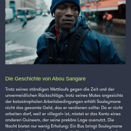
Die Geschichte von Abou Sangare
Trotz seines ständigen Wettlaufs gegen die Zeit und der
unvermeidlichen Rückschläge, trotz seines Mutes angesichts
der katastrophalen Arbeitsbedingungen erhält Souleymane
nicht das gesamte Geld, das er verdienen sollte: Da er nicht
arbeiten darf, weil er «illegal» ist, mietet er das Konto eines
anderen Guineers, der seine prekäre Lage ausnutzt. Die
Nacht bietet nur wenig Erholung: Ein Bus bringt Souleymane