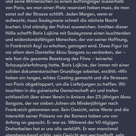
und seine Mitmenschen zu einem Auffanglager ausserhalb
von Paris, wo man einen Platz reserviert haben muss, da man
sonst auf der Strasse schläft. Jeden Morgen, wenn er
aufwacht, muss Souleymane schnell die nächste Nacht
buchen. Und ständig der Polizei ausweichen. Inmitten dieser
Hölle schafft Boris Lojkine mit Souleymane einen leuchtenden
und widerstandsfähigen Menschen, der von seiner Hoffnung,
in Frankreich Asyl zu erhalten, getragen wird. Diese Figur ist
vor allem dem Darsteller Abou Sangare zu verdanken, der –
wie fast die gesamte Besetzung des Films – keinerlei
Schauspielerfahrung hatte. Boris Lojkine, der immer mit einer
soliden dokumentarischen Grundlage arbeitet, erzählt: «Wir
haben ein langes, wildes Casting gemacht und die Strassen
von Paris abgeklappert, um die Lieferjungen zu treffen. Wir
tauchten in die guineische Gemeinschaft ein und trafen
schliesslich über einen Verein in Amiens den 23-jährigen Abou
Sangare, der vor sieben Jahren als Minderjähriger nach
Frankreich gekommen war. Sein Gesicht, seine Worte und die
Intensität seiner Präsenz vor der Kamera haben uns von
Anfang an gepackt. Er war es. Während der 40-tägigen
Dreharbeiten hat er uns alle verblüfft. Er war manchmal
atemberaubend schön, sein Gesicht war wechselhaft, sehr