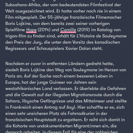
Subsahara-Afrika, der vom bedeutendsten Filmfestival der
Welt ausgezeichnet wird. Er hatte vorher noch nie in einem
Film mitgespielt. Der 55-jährige französische Filmemacher
Boris Lojkine, von dem bereits zwei seiner vorherigen
Spielfilme
Hope
(2014) und
Camille
(2019) im Katalog von
trigon-film zu finden sind, erhält für
L’Histoire de Souleymane
den Preis der Jury, die unter dem Vorsitz des kanadischen
Regisseurs und Schauspielers Xavier Dolan steht.
Nachdem er zuvor in entfernten Ländern gedreht hatte,
siedelt Boris Lojkine den Weg von Souleymane im Herzen von
Paris an. Auf der Suche nach einem besseren Leben in
Europa, hat der junge Guineer vor Jahren sein
westafrikanisches Land verlassen. Er überlebte die Gefahren
und die Gewalt auf der illegalen Migrationsroute durch die
Sahara, libysche Gefängnisse und das Mittelmeer und stellte
in Frankreich einen Antrag auf Asyl. Hier schaffte er es, sich
einen sehr unsicheren Platz als Fahrradkurier in der
französischen Hauptstadt zu ergattern. Er reiht sich damit in
die Kohorte von undokumentierten Migrant:innen ein, die
dennoch arbeiten, in diesem Fall für eine der zahlreichen