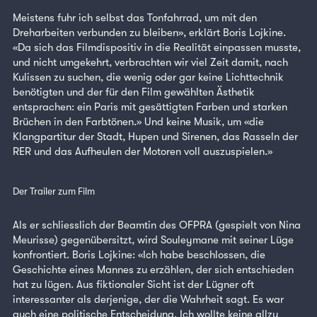
Meistens fuhr ich selbst das Tonfahrrad, um mit den
Dreharbeiten verbunden zu bleiben», erklärt Boris Lojkine.
«Da sich das Filmdispositiv in die Realität einpassen musste,
und nicht umgekehrt, verbrachten wir viel Zeit damit, nach
Kulissen zu suchen, die wenig oder gar keine Lichttechnik
benötigten und der für den Film gewählten Ästhetik
entsprachen: ein Paris mit gesättigten Farben und starken
Brüchen in den Farbtönen.» Und keine Musik, um «die
Klangpartitur der Stadt, Hupen und Sirenen, das Rasseln der
RER und das Aufheulen der Motoren voll auszuspielen.»
Der Trailer zum Film
Als er schliesslich der Beamtin des OFPRA (gespielt von Nina
Meurisse) gegenübersitzt, wird Souleymane mit seiner Lüge
konfrontiert. Boris Lojkine: «Ich habe beschlossen, die
Geschichte eines Mannes zu erzählen, der sich entschieden
hat zu lügen. Aus fiktionaler Sicht ist der Lügner oft
interessanter als derjenige, der die Wahrheit sagt. Es war
auch eine politische Entscheidung. Ich wollte keine allzu