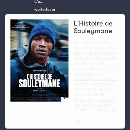
Ce…
weiterlesen
L'Histoire de
Souleymane
Souleymane rast mit
seinem Fahrrad durch die
überfüllten Strassen von
Paris. Der junge Guineer
arbeitet illegal als
Essenskurier und möchte
in Frankreich Asyl
beantragen. Er hat noch
zwei Tage, um sich auf
das wichtige Interview
vorzubereiten. Ein
Wettlauf gegen die Zeit
beginnt. Boris Lojkine
schafft mit L’Histoire de ...
Mehr