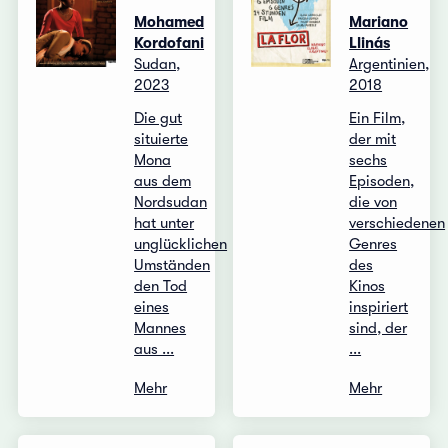
Mohamed
Mariano
Kordofani
Llinás
Sudan,
Argentinien,
2023
2018
Die gut
Ein Film,
situierte
der mit
Mona
sechs
aus dem
Episoden,
Nordsudan
die von
hat unter
verschiedenen
unglücklichen
Genres
Umständen
des
den Tod
Kinos
eines
inspiriert
Mannes
sind, der
aus ...
...
Mehr
Mehr