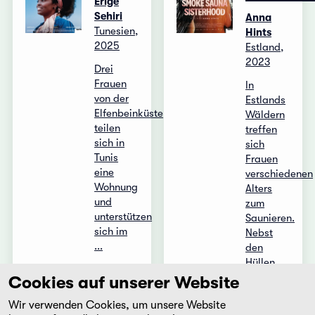
Erige
Sehiri
Anna
Tunesien,
Hints
2025
Estland,
2023
Drei
Frauen
In
von der
Estlands
Elfenbeinküste
Wäldern
teilen
treffen
sich in
sich
Tunis
Frauen
eine
verschiedenen
Wohnung
Alters
und
zum
unterstützen
Saunieren.
sich im
Nebst
...
den
Hüllen
fallen ...
Cookies auf unserer Website
Mehr
Mehr
Wir verwenden Cookies, um unsere Website