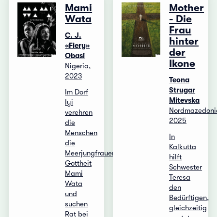
Mami
Mother
Wata
- Die
Frau
C. J.
hinter
«Fiery»
der
Obasi
Ikone
Nigeria,
2023
Teona
Strugar
Im Dorf
Mitevska
Iyi
Nordmazedoni
verehren
2025
die
Menschen
In
die
Kalkutta
Meerjungfrauen-
hilft
Gottheit
Schwester
Mami
Teresa
Wata
den
und
Bedürftigen,
suchen
gleichzeitig
Rat bei