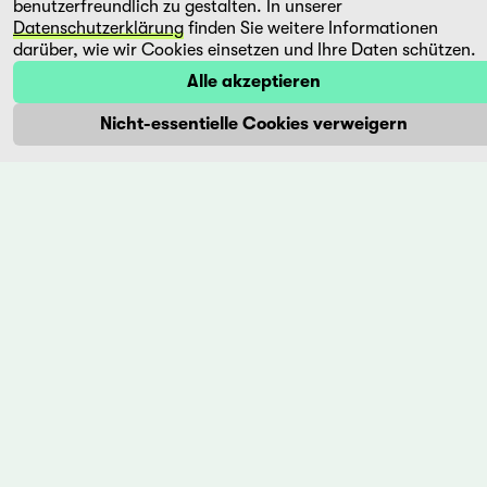
benutzerfreundlich zu gestalten. In unserer
Datenschutzerklärung
finden Sie weitere Informationen
darüber, wie wir Cookies einsetzen und Ihre Daten schützen.
Alle akzeptieren
Datenschutzbestimmungen
Nicht-essentielle Cookies verweigern
Impressum
+41 (0)56 430 12 30
info@trigon-film.org
DE
FR
EN
trigon-film
Weltkino vom Feinsten. trigon-film ist eine Schweizer
Filmstiftung, die seit 1988 sorgfältig ausgewählte Filme aus
Lateinamerika, Asien, Afrika und dem östlichen Europa im
Kino herausbringt und eine eigene DVD-Edition sowie die
Streaming-Plattform filmingo betreibt.