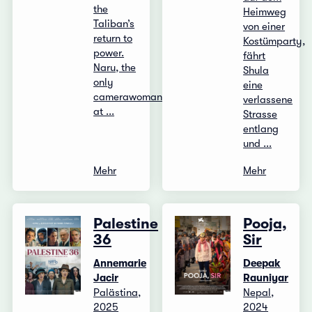
the
Heimweg
Taliban’s
von einer
return to
Kostümparty,
power.
fährt
Naru, the
Shula
only
eine
camerawoman
verlassene
at ...
Strasse
entlang
und ...
Mehr
Mehr
Palestine
Pooja,
36
Sir
Annemarie
Deepak
Jacir
Rauniyar
Palästina,
Nepal,
2025
2024