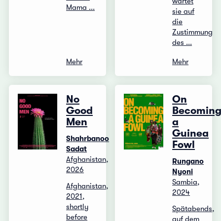
wartet
Mama ...
sie auf
die
Zustimmung
des ...
Mehr
Mehr
No
On
Good
Becomin
Men
a
Guinea
Shahrbanoo
Fowl
Sadat
Afghanistan,
Rungano
2026
Nyoni
Sambia,
Afghanistan,
2024
2021,
shortly
Spätabends,
before
auf dem