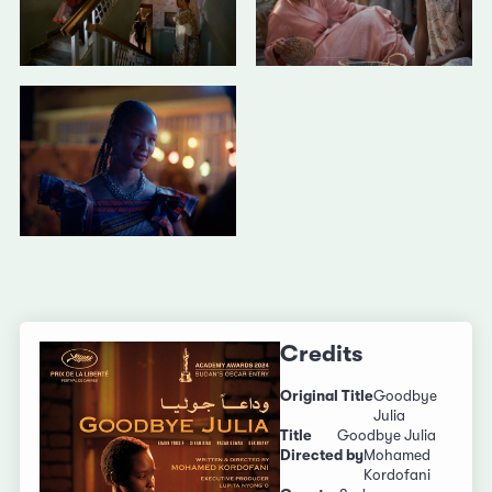
Credits
Original Title
Goodbye
Julia
Title
Goodbye Julia
Directed by
Mohamed
Kordofani