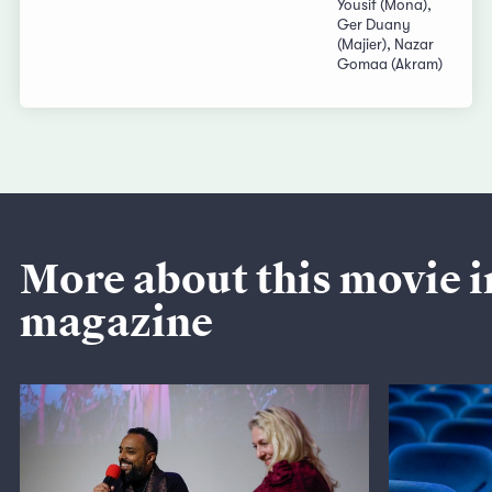
Yousif (Mona),
Ger Duany
(Majier), Nazar
Gomaa (Akram)
More about this movie i
magazine