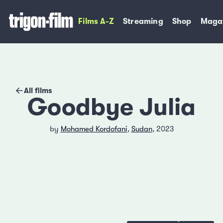
Films A-Z
Streaming
Shop
Maga
All films
Goodbye Julia
by
Mohamed Kordofani
,
Sudan
, 2023