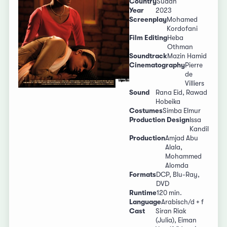
Country
Sudan
Year
2023
Screenplay
Mohamed
Kordofani
Film Editing
Heba
Othman
Soundtrack
Mazin Hamid
Cinematography
Pierre
de
Villiers
Sound
Rana Eid, Rawad
Hobeika
Costumes
Simba Elmur
Production Design
Issa
Kandil
Production
Amjad Abu
Alala,
Mohammed
Alomda
Formats
DCP, Blu-Ray,
DVD
Runtime
120 min.
Language
Arabisch/d + f
Cast
Siran Riak
(Julia), Eiman