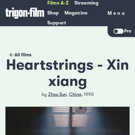
Films A-Z
Streaming
Shop
Magazine
Menu
Menu
Support
Pro
All films
Heartstrings - Xin
xiang
by
Zhou Sun
,
China
, 1990