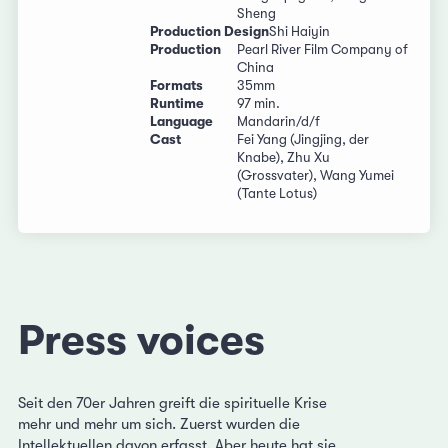
Sheng
Production Design
Shi Haiyin
Production
Pearl River Film Company of
China
Formats
35mm
Runtime
97 min.
Language
Mandarin/d/f
Cast
Fei Yang (Jingjing, der
Knabe), Zhu Xu
(Grossvater), Wang Yumei
(Tante Lotus)
Press voices
Seit den 70er Jahren greift die spirituelle Krise
mehr und mehr um sich. Zuerst wurden die
Intellektuellen davon erfasst. Aber heute hat sie