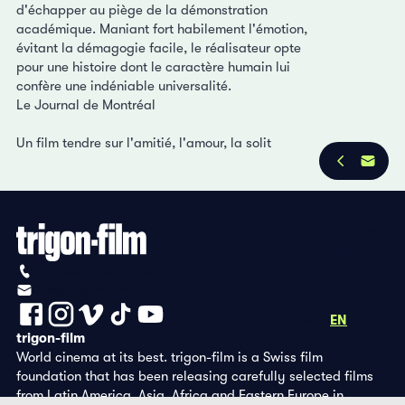
d'échapper au piège de la démonstration
académique. Maniant fort habilement l'émotion,
évitant la démagogie facile, le réalisateur opte
pour une histoire dont le caractère humain lui
confère une indéniable universalité.
Le Journal de Montréal
Un film tendre sur l'amitié, l'amour, la solit
Privacy Policy
Imprint
+41 (0)56 430 12 30
info@trigon-film.org
DE
FR
EN
trigon-film
World cinema at its best. trigon-film is a Swiss film
foundation that has been releasing carefully selected films
from Latin America, Asia, Africa and Eastern Europe in