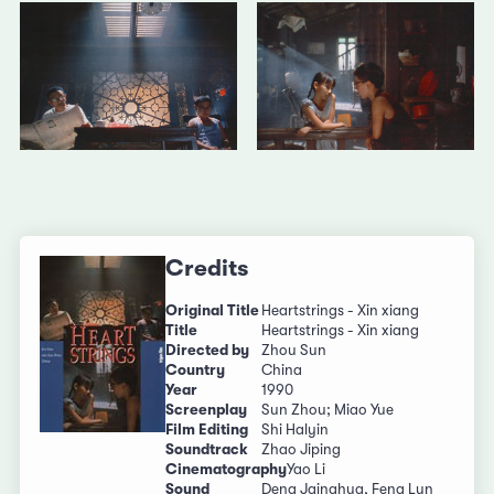
Credits
Original Title
Heartstrings - Xin xiang
Title
Heartstrings - Xin xiang
Directed by
Zhou Sun
Country
China
Year
1990
Screenplay
Sun Zhou; Miao Yue
Film Editing
Shi Halyin
Soundtrack
Zhao Jiping
Cinematography
Yao Li
Sound
Deng Jqinghua, Feng Lun