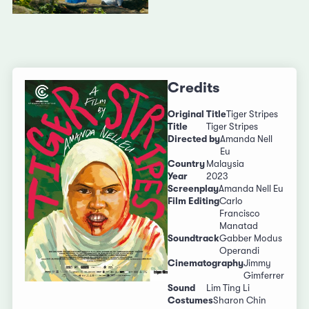
Credits
Original Title
Tiger Stripes
Title
Tiger Stripes
Directed by
Amanda Nell
Eu
Country
Malaysia
Year
2023
Screenplay
Amanda Nell Eu
Film Editing
Carlo
Francisco
Manatad
Soundtrack
Gabber Modus
Operandi
Cinematography
Jimmy
Gimferrer
Sound
Lim Ting Li
Costumes
Sharon Chin