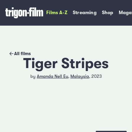
Films A-Z
Streaming
Shop
Maga
All films
Tiger Stripes
by
Amanda Nell Eu
,
Malaysia
, 2023