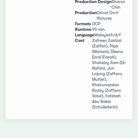
Production Design
Sharon
Chin
Production
Ghost Grrrl
Pictures
Formats
DCP
Runtime
95 min.
Language
Malayisch/d/f
Cast
Zafreen Zairizal
(Zaffan), Piqa
(Mariam), Deena
Ezral (Farah),
Shaheizy Sam (Dr.
Rahim), Jun
Lojong (Zaffans
Mutter),
Khairunazwan
Rodzy (Zaffans
Vater), Fatimah
Abu Bakar
(Schulleiterin)