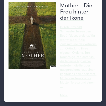
Mother - Die
Frau hinter
der Ikone
In Kalkutta hilft
Schwester Teresa den
Bedürftigen, gleichzeitig
wartet sie auf die
Zustimmung des Vatikans
zur Gründung ihres
eigenen Ordens. Ihre
Nachfolge im Kloster soll
die fromme Agnieszka
antreten, die ihr aber
ausgerechnet jetzt einen
kapitalen Fehler beichtet.
Mit Noomi Rapace als
Mutter Teresa und einem
...
Mehr