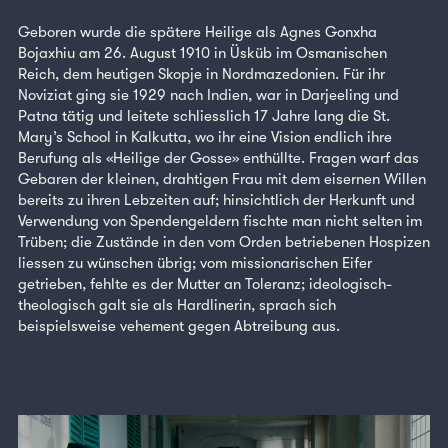
Geboren wurde die spätere Heilige als Agnes Gonxha
Bojaxhiu am 26. August 1910 in Üsküb im Osmanischen
Reich, dem heutigen Skopje in Nordmazedonien. Für ihr
Noviziat ging sie 1929 nach Indien, war in Darjeeling und
Patna tätig und leitete schliesslich 17 Jahre lang die St.
Mary’s School in Kalkutta, wo ihr eine Vision endlich ihre
Berufung als «Heilige der Gosse» enthüllte. Fragen warf das
Gebaren der kleinen, drahtigen Frau mit dem eisernen Willen
bereits zu ihren Lebzeiten auf; hinsichtlich der Herkunft und
Verwendung von Spendengeldern fischte man nicht selten im
Trüben; die Zustände in den vom Orden betriebenen Hospizen
liessen zu wünschen übrig; vom missionarischen Eifer
getrieben, fehlte es der Mutter an Toleranz; ideologisch-
theologisch galt sie als Hardlinerin, sprach sich
beispielsweise vehement gegen Abtreibung aus.