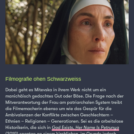
Filmografie ohen Schwarzweiss
Dabei geht es Mitevska in ihrem Werk nicht um ein
manichäisch gedachtes Gut oder Böse. Die Frage nach der
Mitverantwortung der Frau am patriarchalen System treibt
die Filmemacherin ebenso um wie das Gespür für die
Ambivalenzen der Konflikte zwischen Geschlechtern –
Ethnien – Religionen – Generationen. Sei es die arbeitslose
Historikerin, die sich in
God Exists, Her Name Is Petrunya
(2019) spontan an einem kirchlichen, im Grunde jedoch