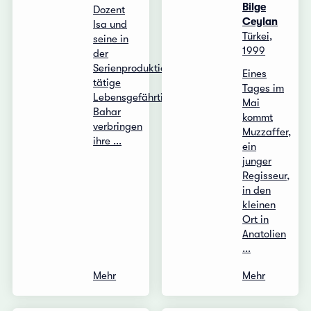
Bilge
Dozent
Ceylan
Isa und
Türkei,
seine in
1999
der
Serienproduktion
Eines
tätige
Tages im
Lebensgefährtin
Mai
Bahar
kommt
verbringen
Muzzaffer,
ihre ...
ein
junger
Regisseur,
in den
kleinen
Ort in
Anatolien
...
Mehr
Mehr