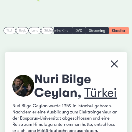
Im Kino
DVD
Streaming
Klassiker
Titel
Regie
Land
Stichwort
Menü s
Nuri Bilge
Ceylan,
Türkei
Nuri Bilge Ceylan wurde 1959 in Istanbul geboren.
Nachdem er eine Ausbildung zum Elektroingenieur an
der Bosporus-Universität abgeschlossen und eine
Reise zum Himalaya unternommen hatte, entschloss
er sich, eine Militärlaufbahn einzuschlagen.