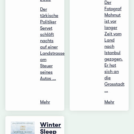
Der
Fotograf
Der
Mahmut
türkische
ist vor
Politiker
langer
Servet
Zeit vom
schläft
Land
nachts
nach
auf einer
Istanbul
Landstrasse
gezogen.
am
Er hat
Steuer
sich an
seines
die
Autos ...
Grosstadt
...
Mehr
Mehr
Winter
Sleep