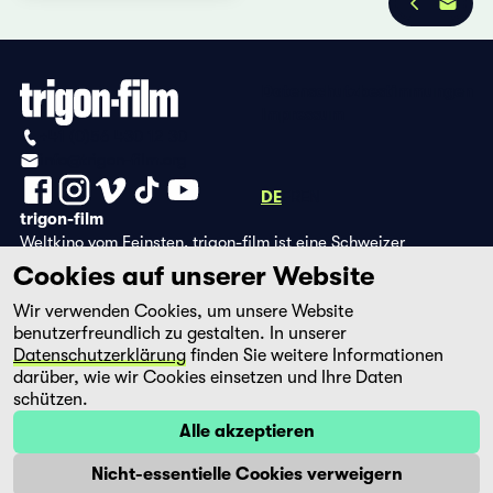
Datenschutzbestimmungen
Impressum
+41 (0)56 430 12 30
info@trigon-film.org
DE
FR
EN
trigon-film
Weltkino vom Feinsten. trigon-film ist eine Schweizer
Filmstiftung, die seit 1988 sorgfältig ausgewählte Filme aus
Cookies auf unserer Website
Lateinamerika, Asien, Afrika und dem östlichen Europa im
Wir verwenden Cookies, um unsere Website
Kino herausbringt und eine eigene DVD-Edition sowie die
benutzerfreundlich zu gestalten. In unserer
Streaming-Plattform filmingo betreibt.
Datenschutzerklärung
finden Sie weitere Informationen
darüber, wie wir Cookies einsetzen und Ihre Daten
schützen.
Alle akzeptieren
Nicht-essentielle Cookies verweigern