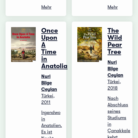
Mehr
Mehr
Once
The
Upon
Wild
A
Pear
Time
Tree
in
Nuri
Anatolia
Bilge
Ceylan
Nuri
Türkei,
Bilge
2018
Ceylan
Türkei,
Nach
2011
Abschluss
seines
Irgendwo
Studiums
in
in
Anatolien.
Çanakkale
Es ist
kehrt