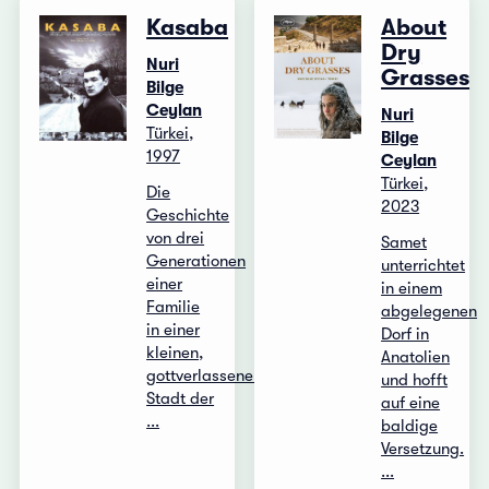
Kasaba
About
Dry
Nuri
Grasses
Bilge
Ceylan
Nuri
Türkei,
Bilge
1997
Ceylan
Türkei,
Die
2023
Geschichte
von drei
Samet
Generationen
unterrichtet
einer
in einem
Familie
abgelegenen
in einer
Dorf in
kleinen,
Anatolien
gottverlassenen
und hofft
Stadt der
auf eine
...
baldige
Versetzung.
...